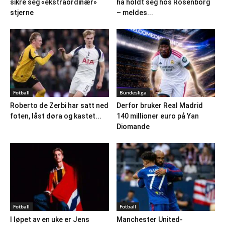
sikre seg «ekstraordinær»
ha holdt seg hos Rosenborg
stjerne
– meldes...
Fotball
Bundesliga
Roberto de Zerbi har satt ned
Derfor bruker Real Madrid
foten, låst døra og kastet...
140 millioner euro på Yan
Diomande
Fotball
Fotball
I løpet av en uke er Jens
Manchester United-