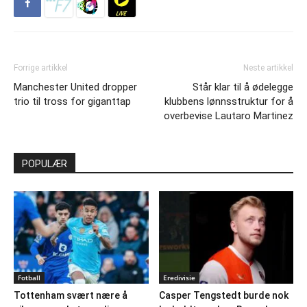
Forrige artikkel
Neste artikkel
Manchester United dropper
Står klar til å ødelegge
trio til tross for giganttap
klubbens lønnsstruktur for å
overbevise Lautaro Martinez
POPULÆR
Fotball
Eredivisie
Tottenham svært nære å
Casper Tengstedt burde nok