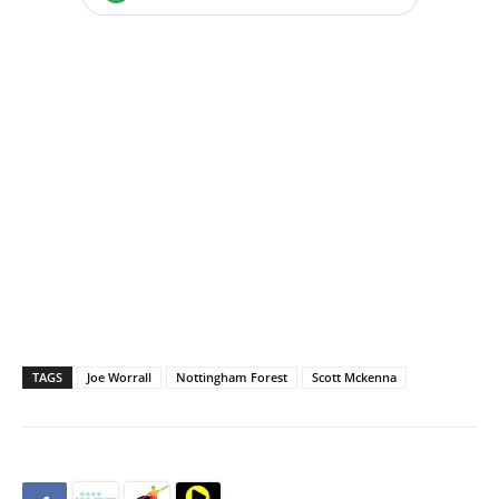
TAGS
Joe Worrall
Nottingham Forest
Scott Mckenna