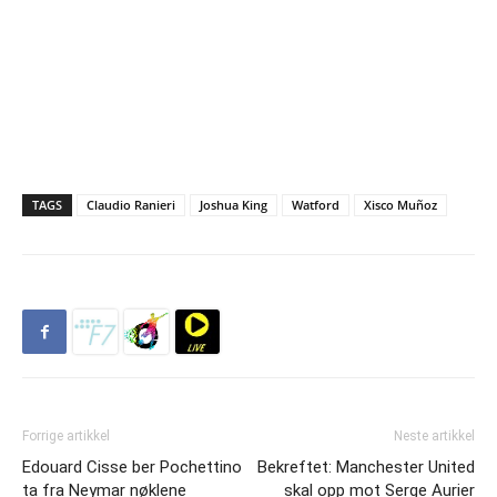
TAGS
Claudio Ranieri
Joshua King
Watford
Xisco Muñoz
Forrige artikkel
Neste artikkel
Edouard Cisse ber Pochettino
Bekreftet: Manchester United
ta fra Neymar nøklene
skal opp mot Serge Aurier