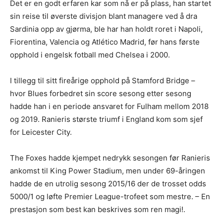
Det er en godt erfaren kar som nå er på plass, han startet
sin reise til øverste divisjon blant managere ved å dra
Sardinia opp av gjørma, ble har han holdt roret i Napoli,
Fiorentina, Valencia og Atlético Madrid, før hans første
opphold i engelsk fotball med Chelsea i 2000.
I tillegg til sitt fireårige opphold på Stamford Bridge –
hvor Blues forbedret sin score sesong etter sesong
hadde han i en periode ansvaret for Fulham mellom 2018
og 2019. Ranieris største triumf i England kom som sjef
for Leicester City.
The Foxes hadde kjempet nedrykk sesongen før Ranieris
ankomst til King Power Stadium, men under 69-åringen
hadde de en utrolig sesong 2015/16 der de trosset odds
5000/1 og løfte Premier League-trofeet som mestre. – En
prestasjon som best kan beskrives som ren magi!.