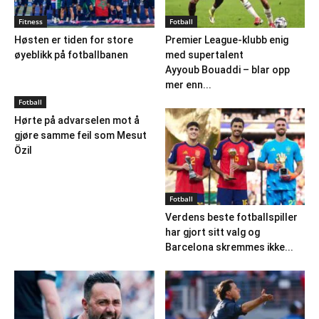
Fitness
Fotball
Høsten er tiden for store
Premier League-klubb enig
øyeblikk på fotballbanen
med supertalent
Ayyoub Bouaddi – blar opp
mer enn...
Fotball
Hørte på advarselen mot å
gjøre samme feil som Mesut
Özil
Fotball
Verdens beste fotballspiller
har gjort sitt valg og
Barcelona skremmes ikke...