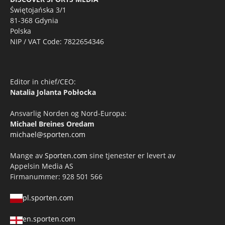
Świętojańska 3/1
81-368 Gdynia
Polska
NIP / VAT Code: 7822654346
Editor in chief/CEO:
Natalia Jolanta Pobłocka
Ansvarlig Norden og Nord-Europa:
Michael Breines Oredam
michael@sporten.com
Mange av
Sporten.com
sine tjenester er levert av
Appelsin Media AS
Firmanummer: 928 501 566
pl.sporten.com
en.sporten.com