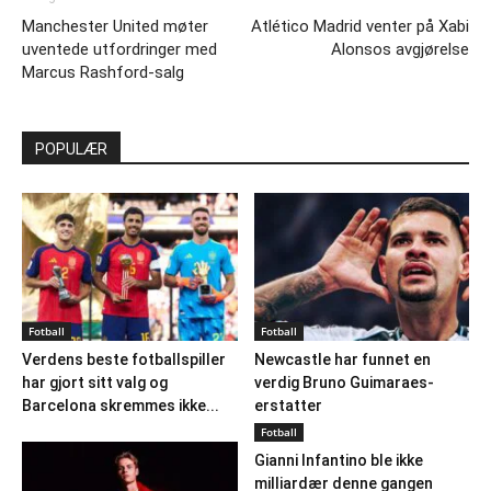
Manchester United møter
Atlético Madrid venter på Xabi
uventede utfordringer med
Alonsos avgjørelse
Marcus Rashford-salg
POPULÆR
Fotball
Fotball
Verdens beste fotballspiller
Newcastle har funnet en
har gjort sitt valg og
verdig Bruno Guimaraes-
Barcelona skremmes ikke...
erstatter
Fotball
Gianni Infantino ble ikke
milliardær denne gangen