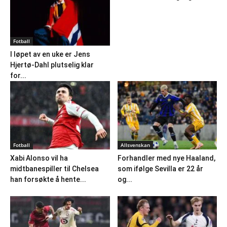
Fotball
I løpet av en uke er Jens
Hjertø-Dahl plutselig klar
for...
Fotball
Allsvenskan
Xabi Alonso vil ha
Forhandler med nye Haaland,
midtbanespiller til Chelsea
som ifølge Sevilla er 22 år
han forsøkte å hente...
og...