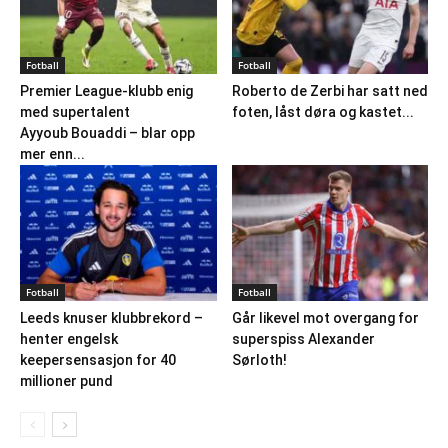
Fotball
Fotball
Premier League-klubb enig
Roberto de Zerbi har satt ned
med supertalent
foten, låst døra og kastet...
Ayyoub Bouaddi – blar opp
mer enn...
Fotball
Fotball
Leeds knuser klubbrekord –
Går likevel mot overgang for
henter engelsk
superspiss Alexander
keepersensasjon for 40
Sørloth!
millioner pund