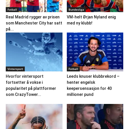
Fotball
Bundesliga
Real Madrid rygger av prisen
VM-helt Ørjan Nyland enig
som Manchester City har satt
med ny klubb!
på...
Vintersport
Fotball
Hvorfor vintersport
Leeds knuser klubbrekord –
fortsetter å vokse i
henter engelsk
popularitet på plattformer
keepersensasjon for 40
som CrazyTower...
millioner pund