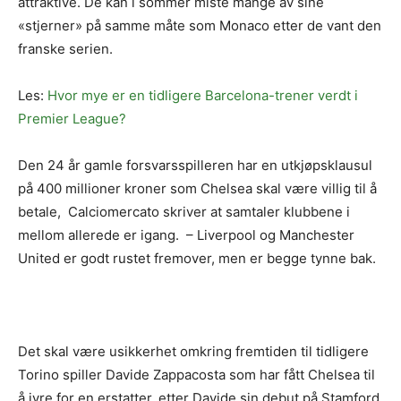
attraktive. De kan i sommer miste mange av sine
«stjerner» på samme måte som Monaco etter de vant den
franske serien.
Les:
Hvor mye er en tidligere Barcelona-trener verdt i
Premier League?
Den 24 år gamle forsvarsspilleren har en utkjøpsklausul
på 400 millioner kroner som Chelsea skal være villig til å
betale, Calciomercato skriver at samtaler klubbene i
mellom allerede er igang. – Liverpool og Manchester
United er godt rustet fremover, men er begge tynne bak.
Det skal være usikkerhet omkring fremtiden til tidligere
Torino spiller Davide Zappacosta som har fått Chelsea til
å ivre for en erstatter, etter Davide sin debut på Stamford