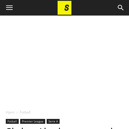
Hjem
Fotball
Fotball
Premier League
Serie A