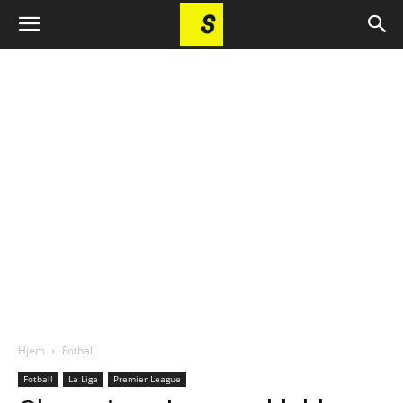
Hjem
Fotball
Fotball
La Liga
Premier League