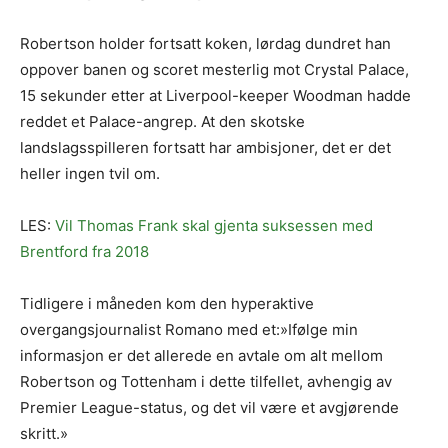
Robertson holder fortsatt koken, lørdag dundret han
oppover banen og scoret mesterlig mot Crystal Palace,
15 sekunder etter at Liverpool-keeper Woodman hadde
reddet et Palace-angrep. At den skotske
landslagsspilleren fortsatt har ambisjoner, det er det
heller ingen tvil om.
LES:
Vil Thomas Frank skal gjenta suksessen med
Brentford fra 2018
Tidligere i måneden kom den hyperaktive
overgangsjournalist Romano med et:»Ifølge min
informasjon er det allerede en avtale om alt mellom
Robertson og Tottenham i dette tilfellet, avhengig av
Premier League-status, og det vil være et avgjørende
skritt.»