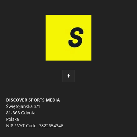
DISCOVER SPORTS MEDIA
Świętojańska 3/1
81-368 Gdynia
Polska
NIP / VAT Code: 7822654346