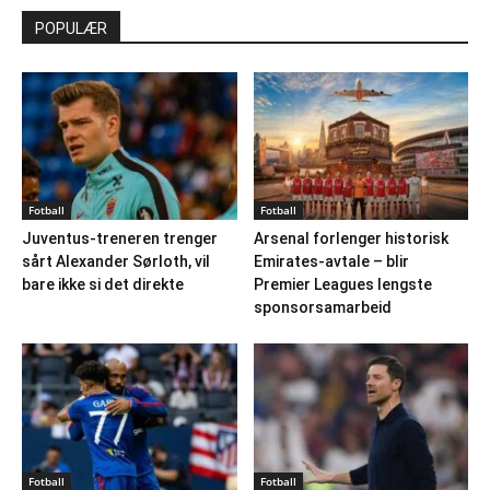
POPULÆR
Fotball
Fotball
Juventus-treneren trenger
Arsenal forlenger historisk
sårt Alexander Sørloth, vil
Emirates-avtale – blir
bare ikke si det direkte
Premier Leagues lengste
sponsorsamarbeid
Fotball
Fotball