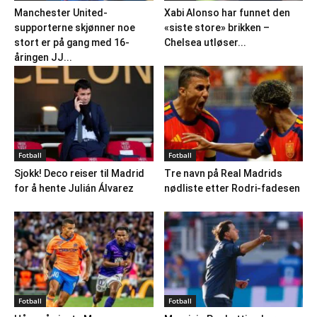
Manchester United-
Xabi Alonso har funnet den
supporterne skjønner noe
«siste store» brikken –
stort er på gang med 16-
Chelsea utløser...
åringen JJ...
Fotball
Fotball
Sjokk! Deco reiser til Madrid
Tre navn på Real Madrids
for å hente Julián Álvarez
nødliste etter Rodri-fadesen
Fotball
Fotball