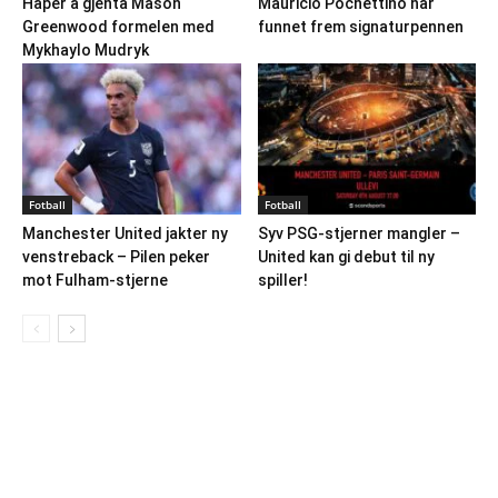
Håper å gjenta Mason
Mauricio Pochettino har
Greenwood formelen med
funnet frem signaturpennen
Mykhaylo Mudryk
Fotball
Fotball
Manchester United jakter ny
Syv PSG-stjerner mangler –
venstreback – Pilen peker
United kan gi debut til ny
mot Fulham-stjerne
spiller!