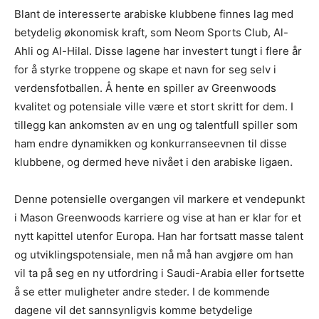
Blant de interesserte arabiske klubbene finnes lag med
betydelig økonomisk kraft, som Neom Sports Club, Al-
Ahli og Al-Hilal. Disse lagene har investert tungt i flere år
for å styrke troppene og skape et navn for seg selv i
verdensfotballen. Å hente en spiller av Greenwoods
kvalitet og potensiale ville være et stort skritt for dem. I
tillegg kan ankomsten av en ung og talentfull spiller som
ham endre dynamikken og konkurranseevnen til disse
klubbene, og dermed heve nivået i den arabiske ligaen.
Denne potensielle overgangen vil markere et vendepunkt
i Mason Greenwoods karriere og vise at han er klar for et
nytt kapittel utenfor Europa. Han har fortsatt masse talent
og utviklingspotensiale, men nå må han avgjøre om han
vil ta på seg en ny utfordring i Saudi-Arabia eller fortsette
å se etter muligheter andre steder. I de kommende
dagene vil det sannsynligvis komme betydelige