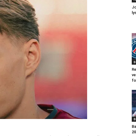
Jo
ly
B
Re
ve
fo
B
Ba
20