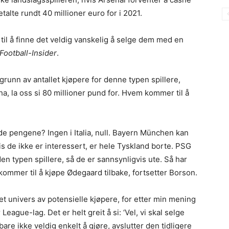
talte rundt 40 millioner euro for i 2021.
til å finne det veldig vanskelig å selge dem med en
Football-Insider
.
 grunn av antallet kjøpere for denne typen spillere,
a, la oss si 80 millioner pund for. Hvem kommer til å
de pengene? Ingen i Italia, null. Bayern München kan
vis de ikke er interessert, er hele Tyskland borte. PSG
 den typen spillere, så de er sannsynligvis ute. Så har
e kommer til å kjøpe Ødegaard tilbake, fortsetter Borson.
et univers av potensielle kjøpere, for etter min mening
League-lag. Det er helt greit å si: ‘Vel, vi skal selge
are ikke veldig enkelt å gjøre, avslutter den tidligere