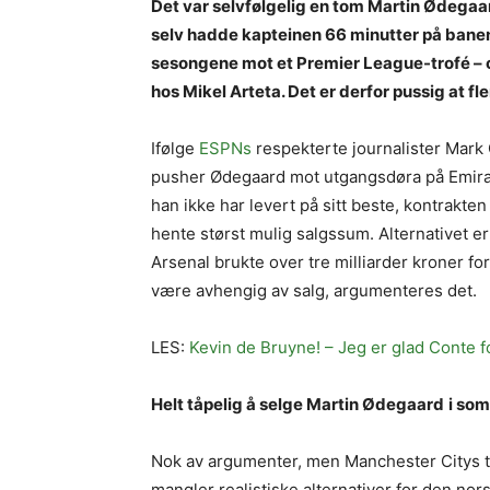
Det var selvfølgelig en tom Martin Ødegaa
selv hadde kapteinen 66 minutter på banen.
sesongene mot et Premier League-trofé – o
hos Mikel Arteta. Det er derfor pussig at f
Ifølge
ESPNs
respekterte journalister Mark 
pusher Ødegaard mot utgangsdøra på Emira
han ikke har levert på sitt beste, kontrakt
hente størst mulig salgssum. Alternativet e
Arsenal brukte over tre milliarder kroner f
være avhengig av salg, argumenteres det.
LES:
Kevin de Bruyne! – Jeg er glad Conte f
Helt tåpelig å selge Martin Ødegaard
i so
Nok av argumenter, men Manchester Citys t
mangler realistiske alternativer for den nor