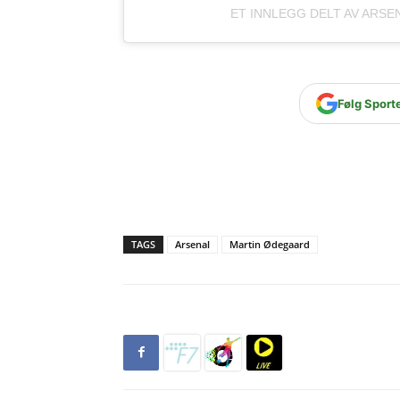
ET INNLEGG DELT AV ARSE
Følg Sport
TAGS
Arsenal
Martin Ødegaard