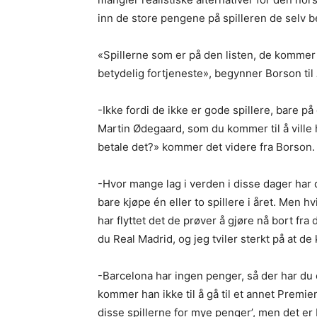
inn de store pengene på spilleren de selv be
«Spillerne som er på den listen, de kommer 
betydelig fortjeneste», begynner Borson til
-Ikke fordi de ikke er gode spillere, bare på
Martin Ødegaard, som du kommer til å ville h
betale det?» kommer det videre fra Borson.
-Hvor mange lag i verden i disse dager har 
bare kjøpe én eller to spillere i året. Men h
har flyttet det de prøver å gjøre nå bort fra
du Real Madrid, og jeg tviler sterkt på at d
-Barcelona har ingen penger, så der har du 
kommer han ikke til å gå til et annet Premier 
disse spillerne for mye penger’, men det er b