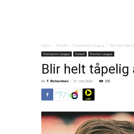
Hjem
Fotball
Champions League
Blir helt tåpe
Champions League
Fotball
Premier League
Blir helt tåpeli
Av
T. Richardson
-
31. mai 2026
330