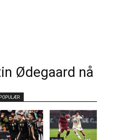
rtin Ødegaard nå
POPULÆR
otball
Fotball