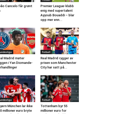
ão Cancelo får grønt
Premier League-klubb
s
enig med supertalent
Ayyoub Bouaddi – blar
opp mer enn...
undesliga
Fotball
al Madrid møter
Real Madrid rygger av
ggen i Yan Diomande-
prisen som Manchester
rhandlinger
City har satt på...
undesliga
Fotball
yern München lar ikke
Tottenham byr 55
0 millioner euro bryte
millioner euro for