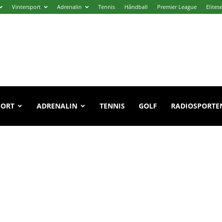
Vintersport
Adrenalin
Tennis
Håndball
Premier League
Elites
PORT
ADRENALIN
TENNIS
GOLF
RADIOSPORTE