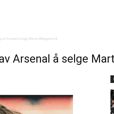
lig av Arsenal å selge Martin Ødegaard nå
g av Arsenal å selge Ma
F