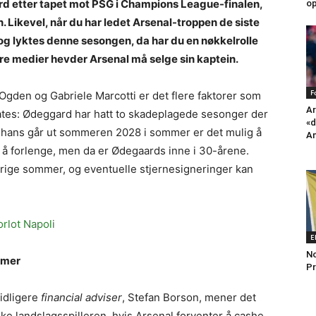
rd etter tapet mot PSG i Champions League-finalen,
op
 Likevel, når du har ledet Arsenal-troppen de siste
g lyktes denne sesongen, da har du en nøkkelrolle
lere medier hevder Arsenal må selge sin kaptein.
F
Ogden og Gabriele Marcotti er det flere faktorer som
Ar
tes: Ødeggard har hatt to skadeplagede sesonger der
«d
en hans går ut sommeren 2028 i sommer er det mulig å
An
r å forlenge, men da er Ødegaards inne i 30-årene.
orrige sommer, og eventuelle stjernesigneringer kan
orlot Napoli
E
No
mmer
Pr
idligere
financial adviser
, Stefan Borson, mener det
ske landslagsspilleren, hvis Arsenal forventer å cashe