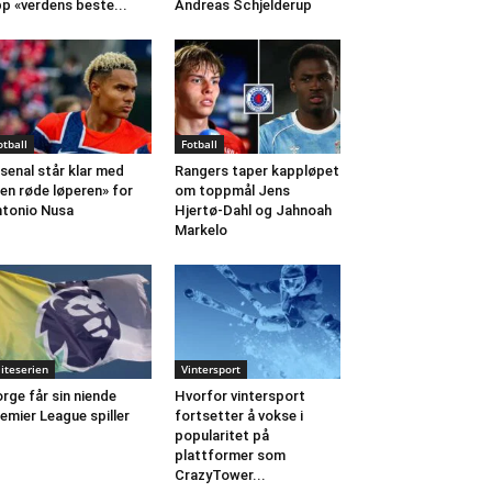
p «verdens beste...
Andreas Schjelderup
otball
Fotball
senal står klar med
Rangers taper kappløpet
en røde løperen» for
om toppmål Jens
tonio Nusa
Hjertø-Dahl og Jahnoah
Markelo
liteserien
Vintersport
rge får sin niende
Hvorfor vintersport
emier League spiller
fortsetter å vokse i
popularitet på
plattformer som
CrazyTower...