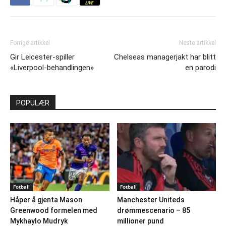
Forrige artikkel
Neste artikkel
Gir Leicester-spiller
Chelseas managerjakt har blitt
«Liverpool-behandlingen»
en parodi
POPULÆR
Fotball
Fotball
Håper å gjenta Mason
Manchester Uniteds
Greenwood formelen med
drømmescenario – 85
Mykhaylo Mudryk
millioner pund