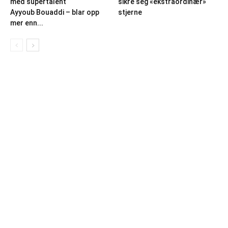
med supertalent
sikre seg «ekstraordinær»
Ayyoub Bouaddi – blar opp
stjerne
mer enn...