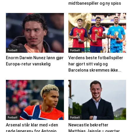
midtbanespiller og ny spiss
Fotball
Fotball
Enorm Darwin Nunez lønn gjør
Verdens beste fotballspiller
Europa-retur vanskelig
har gjort sitt valg og
Barcelona skremmes ikke...
Fotball
Fotball
Arsenal står klar med «den
Newcastle bekrefter
røde løperen» for Antonio
Matthias Jaissle – overtar