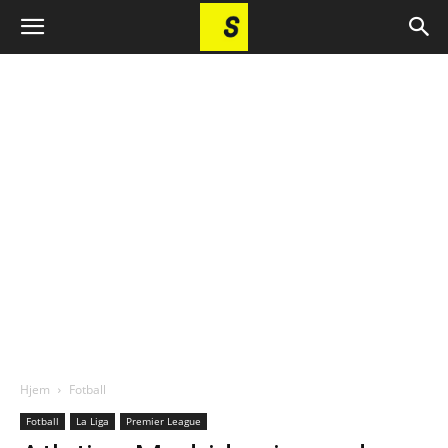
Hjem
Fotball
Fotball
La Liga
Premier League