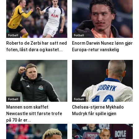
Fotball
Fotball
Roberto de Zerbi har satt ned
Enorm Darwin Nunez lønn gjør
foten, låst døra og kastet...
Europa-retur vanskelig
Fotball
Fotball
Mannen som skaffet
Chelsea-stjerne Mykhailo
Newcastle sitt første trofe
Mudryk får spille igjen
på 70 år er...