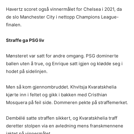
Havertz scoret også vinnermålet for Chelsea i 2021, da
de slo Manchester City i nettopp Champions League-
finalen.
Straffe ga PSG liv
Mønsteret var satt for andre omgang. PSG dominerte
ballen uten å true, og Enrique satt igjen og klødde seg i
hodet på sidelinjen.
Men så kom gjennombruddet. Khvitsja Kvaratskhelia
kjørte inn i feltet og gikk i bakken med Cristhian
Mosquera på feil side. Dommeren pekte på straffemerket.
Dembélé satte straffen sikkert, og Kvaratskhelia traff
deretter stolpen via en avledning mens franskmennene
jaktet på vinnermålet.