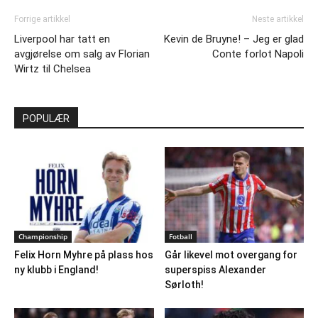
Forrige artikkel
Neste artikkel
Liverpool har tatt en
Kevin de Bruyne! – Jeg er glad
avgjørelse om salg av Florian
Conte forlot Napoli
Wirtz til Chelsea
POPULÆR
Championship
Fotball
Felix Horn Myhre på plass hos
Går likevel mot overgang for
ny klubb i England!
superspiss Alexander
Sørloth!