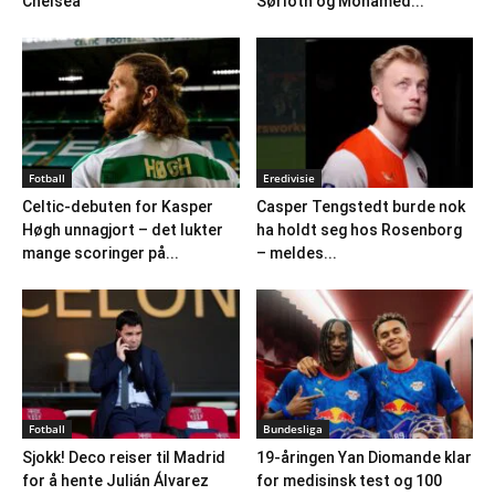
Chelsea
Sørloth og Mohamed...
Fotball
Eredivisie
Celtic-debuten for Kasper
Casper Tengstedt burde nok
Høgh unnagjort – det lukter
ha holdt seg hos Rosenborg
mange scoringer på...
– meldes...
Fotball
Bundesliga
Sjokk! Deco reiser til Madrid
19-åringen Yan Diomande klar
for å hente Julián Álvarez
for medisinsk test og 100