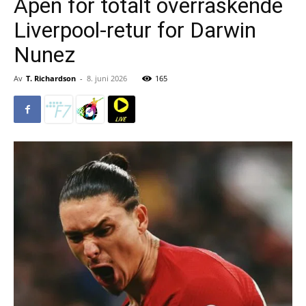
Åpen for totalt overraskende
Liverpool-retur for Darwin
Nunez
Av
T. Richardson
-
8. juni 2026
165