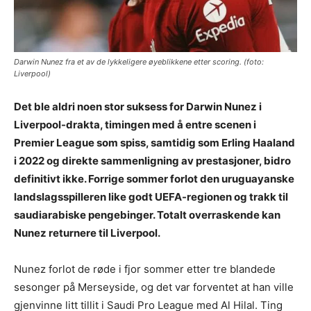
Darwin Nunez fra et av de lykkeligere øyeblikkene etter scoring. (foto:
Liverpool)
Det ble aldri noen stor suksess for Darwin Nunez i
Liverpool-drakta, timingen med å entre scenen i
Premier League som spiss, samtidig som Erling Haaland
i 2022 og direkte sammenligning av prestasjoner, bidro
definitivt ikke. Forrige sommer forlot den uruguayanske
landslagsspilleren like godt UEFA-regionen og trakk til
saudiarabiske pengebinger. Totalt overraskende kan
Nunez returnere til Liverpool.
Nunez forlot de røde i fjor sommer etter tre blandede
sesonger på Merseyside, og det var forventet at han ville
gjenvinne litt tillit i Saudi Pro League med Al Hilal. Ting