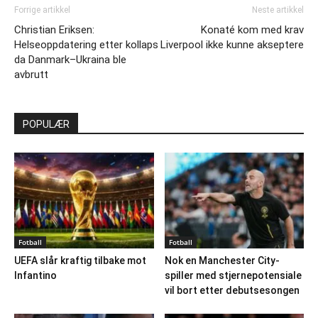
Forrige artikkel
Neste artikkel
Christian Eriksen:
Konaté kom med krav
Helseoppdatering etter kollaps
Liverpool ikke kunne akseptere
da Danmark–Ukraina ble
avbrutt
POPULÆR
Fotball
Fotball
UEFA slår kraftig tilbake mot
Nok en Manchester City-
Infantino
spiller med stjernepotensiale
vil bort etter debutsesongen