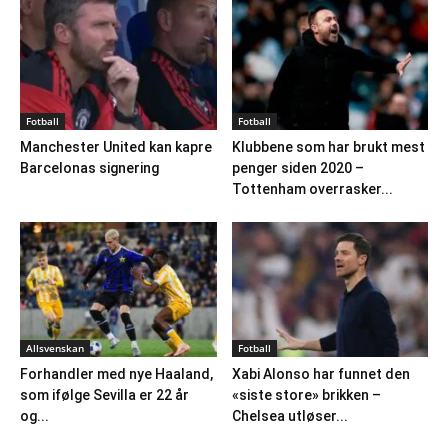
Fotball
Fotball
Manchester United kan kapre
Klubbene som har brukt mest
Barcelonas signering
penger siden 2020 –
Tottenham overrasker...
Allsvenskan
Fotball
Forhandler med nye Haaland,
Xabi Alonso har funnet den
som ifølge Sevilla er 22 år
«siste store» brikken –
og...
Chelsea utløser...