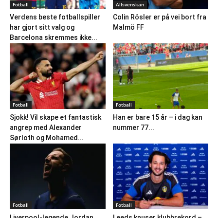
Fotball
Allsvenskan
Verdens beste fotballspiller
Colin Rösler er på vei bort fra
har gjort sitt valg og
Malmö FF
Barcelona skremmes ikke...
Fotball
Fotball
Sjokk! Vil skape et fantastisk
Han er bare 15 år – i dag kan
angrep med Alexander
nummer 77...
Sørloth og Mohamed...
Fotball
Fotball
Liverpool-legende Jordan
Leeds knuser klubbrekord –