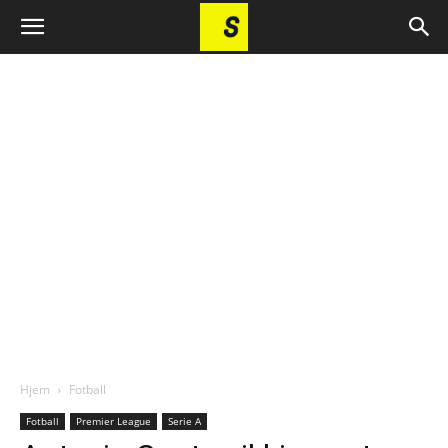
Hjem
Fotball
Fotball
Premier League
Serie A