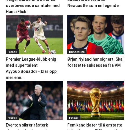
overbevisende samtale med
Newcastle som en legende
Hansi Flick
Fotball
Bundesliga
Premier League-klubb enig
Ørjan Nyland har signert! Skal
med supertalent
fortsette suksessen fra VM
Ayyoub Bouaddi – blar opp
mer enn...
Fotball
Fotball
Everton sikrer råsterk
Fem kandidater til å erstatte