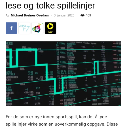
lese og tolke spillelinjer
Av
Michael Breines Oredam
-
3. januar 2025
109
For de som er nye innen sportsspill, kan det å tyde
spillelinjer virke som en uoverkommelig oppgave. Disse