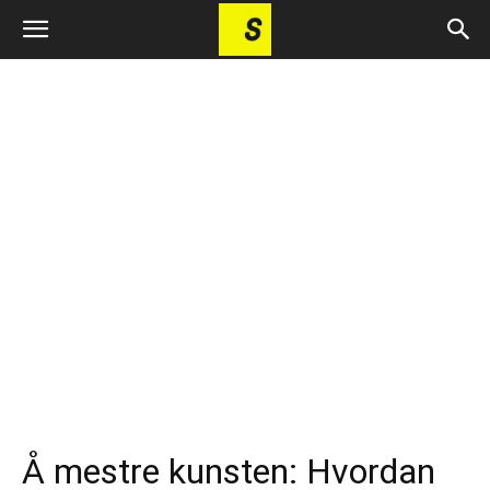
Å mestre kunsten: Hvordan