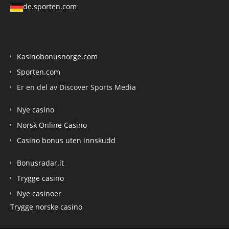
de.sporten.com
Kasinobonusnorge.com
Sporten.com
Er en del av Discover Sports Media
Nye casino
Norsk Online Casino
Casino bonus uten innskudd
Bonusradar.it
Trygge casino
Nye casinoer
Trygge norske casino