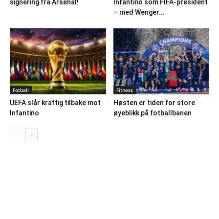
signering fra Arsenal!
Infantino som FIFA-president
– med Wenger...
Fotball
Fitness
UEFA slår kraftig tilbake mot
Høsten er tiden for store
Infantino
øyeblikk på fotballbanen