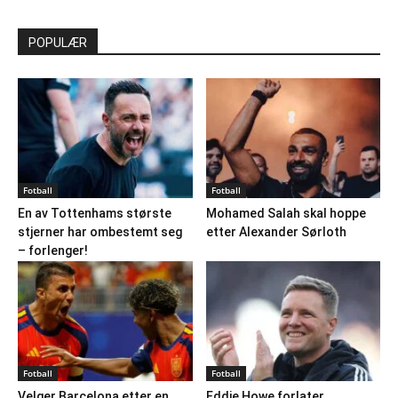
POPULÆR
Fotball
Fotball
En av Tottenhams største
Mohamed Salah skal hoppe
stjerner har ombestemt seg
etter Alexander Sørloth
– forlenger!
Fotball
Fotball
Velger Barcelona etter en
Eddie Howe forlater