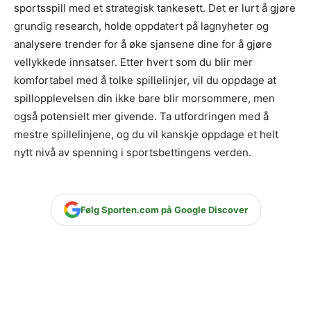
sportsspill med et strategisk tankesett. Det er lurt å gjøre
grundig research, holde oppdatert på lagnyheter og
analysere trender for å øke sjansene dine for å gjøre
vellykkede innsatser. Etter hvert som du blir mer
komfortabel med å tolke spillelinjer, vil du oppdage at
spillopplevelsen din ikke bare blir morsommere, men
også potensielt mer givende. Ta utfordringen med å
mestre spillelinjene, og du vil kanskje oppdage et helt
nytt nivå av spenning i sportsbettingens verden.
Følg Sporten.com på Google Discover