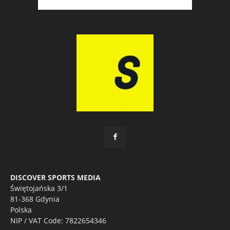
DISCOVER SPORTS MEDIA
Świętojańska 3/1
81-368 Gdynia
Polska
NIP / VAT Code: 7822654346