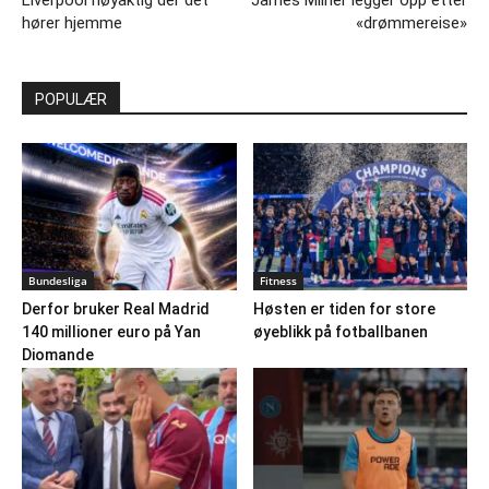
Liverpool nøyaktig der det
James Milner legger opp etter
hører hjemme
«drømmereise»
POPULÆR
Bundesliga
Fitness
Derfor bruker Real Madrid
Høsten er tiden for store
140 millioner euro på Yan
øyeblikk på fotballbanen
Diomande