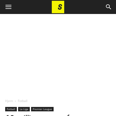
Hjem
Fotball
Fotball
La Liga
Premier League