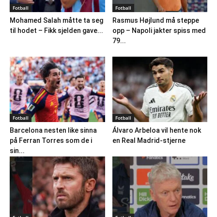
Fotball
Fotball
Mohamed Salah måtte ta seg
Rasmus Højlund må steppe
til hodet – Fikk sjelden gave...
opp – Napoli jakter spiss med
79...
Fotball
Fotball
Barcelona nesten like sinna
Álvaro Arbeloa vil hente nok
på Ferran Torres som de i
en Real Madrid-stjerne
sin...