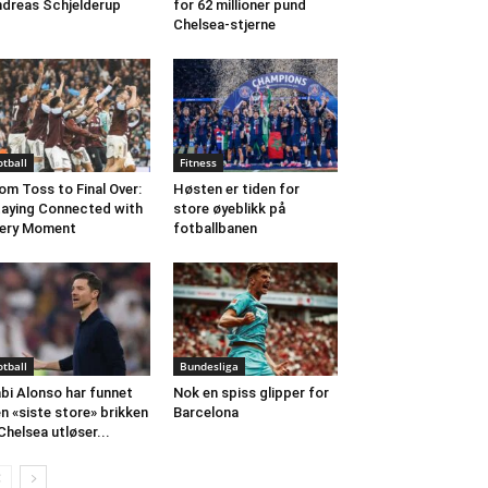
dreas Schjelderup
for 62 millioner pund
Chelsea-stjerne
otball
Fitness
om Toss to Final Over:
Høsten er tiden for
aying Connected with
store øyeblikk på
ery Moment
fotballbanen
otball
Bundesliga
bi Alonso har funnet
Nok en spiss glipper for
n «siste store» brikken
Barcelona
Chelsea utløser...