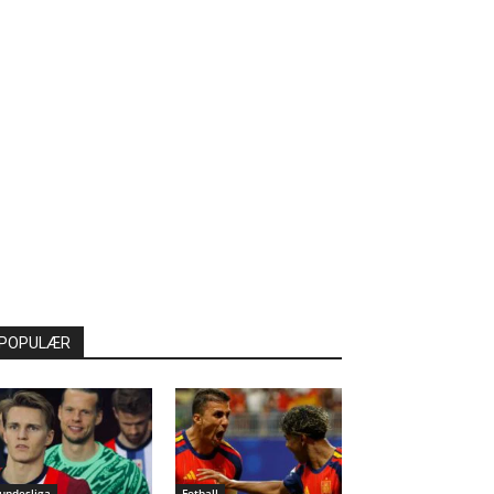
POPULÆR
undesliga
Fotball