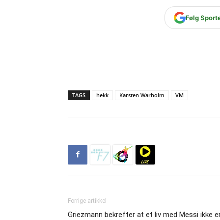
Følg Sport
TAGS
hekk
Karsten Warholm
VM
Forrige artikkel
Griezmann bekrefter at et liv med Messi ikke e