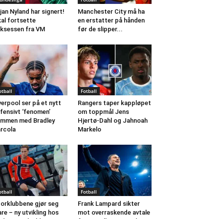
jan Nyland har signert!
Manchester City må ha
al fortsette
en erstatter på hånden
ksessen fra VM
før de slipper...
otball
Fotball
verpool ser på et nytt
Rangers taper kappløpet
fensivt ‘fenomen’
om toppmål Jens
mmen med Bradley
Hjertø-Dahl og Jahnoah
rcola
Markelo
otball
Fotball
orklubbene gjør seg
Frank Lampard sikter
are – ny utvikling hos
mot overraskende avtale