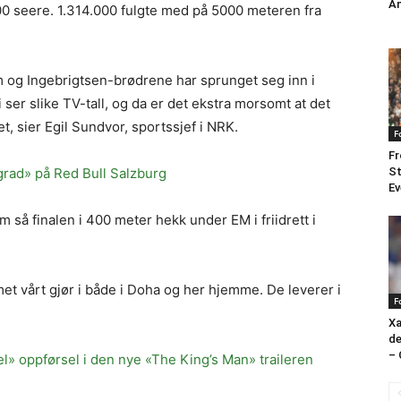
An
0 seere. 1.314.000 fulgte med på 5000 meteren fra
lm og Ingebrigtsen-brødrene har sprunget seg inn i
i ser slike TV-tall, og da er det ekstra morsomt at det
t, sier Egil Sundvor, sportssjef i NRK.
F
Fr
rgrad» på Red Bull Salzburg
St
Ev
m så finalen i 400 meter hekk under EM i friidrett i
t vårt gjør i både i Doha og her hjemme. De leverer i
F
Xa
de
– 
el» oppførsel i den nye «The King’s Man» traileren