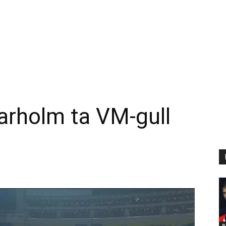
arholm ta VM-gull
B