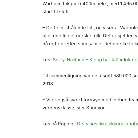
Warholm tok gull i 400m hekk, med 1.465.00
start til slutt.
– Dette er strålende tall, og viser at Warho
hjertene til det norske folk. Det er sjelden v
nå er friidretten som samler det norske folke
Les:
Sorry, Haaland – Klopp har tatt «dokto
Til sammenligning var det i snitt 589.000 so
2018.
– Vi er også svært fornøyd med jobben teame
verdensklasse, sier Sundvor.
Les på Popidol:
Det vises ikke akkurat «nob