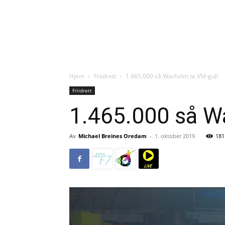
Hjem
Friidrett
1.465.000 så Warholm ta VM-gull
Friidrett
1.465.000 så W
Av
Michael Breines Oredam
-
1. oktober 2019
181