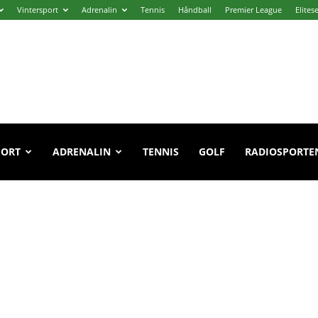
Vintersport
Adrenalin
Tennis
Håndball
Premier League
Elites
PORT
ADRENALIN
TENNIS
GOLF
RADIOSPORTE