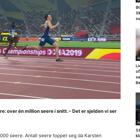
Ør
Sk
su
F
Li
of
sa
Ba
: over én million seere i snitt. – Det er sjelden vi ser
F
St
000 seere. Antall seere toppet seg da Karsten
kl